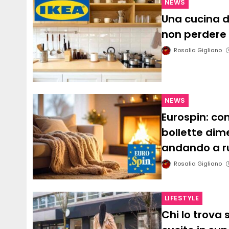
NEWS
Una cucina di
non perdere
Rosalia Gigliano
NEWS
Eurospin: co
bollette dim
andando a r
Rosalia Gigliano
LIFESTYLE
Chi lo trova 