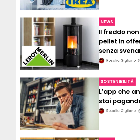
NEWS
Il freddo non
pellet in off
senza svenar
Rosalia Gigliano
SOSTENIBILITÀ
L’app che ana
stai pagando
Rosalia Gigliano