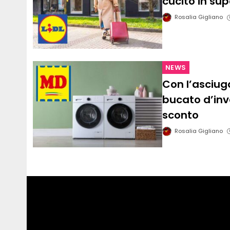
cucito in sup
Rosalia Gigliano
NEWS
Con l’asciuga
bucato d’inv
sconto
Rosalia Gigliano