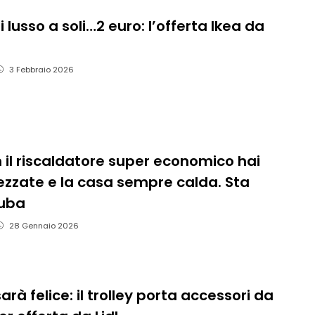
 lusso a soli…2 euro: l’offerta Ikea da
3 Febbraio 2026
n il riscaldatore super economico hai
ezzate e la casa sempre calda. Sta
uba
28 Gennaio 2026
sarà felice: il trolley porta accessori da