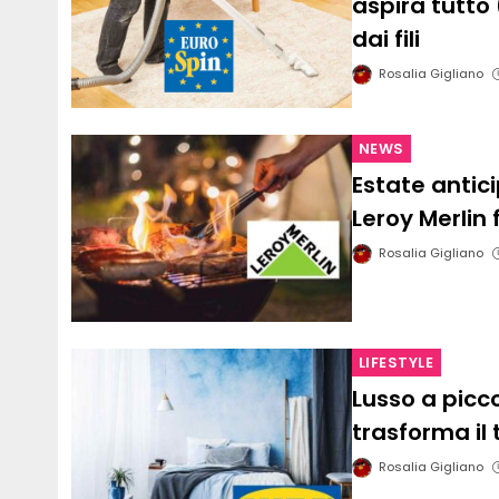
aspira tutto 
dai fili
Rosalia Gigliano
NEWS
Estate antic
Leroy Merlin
Rosalia Gigliano
LIFESTYLE
Lusso a picco
trasforma il 
Rosalia Gigliano