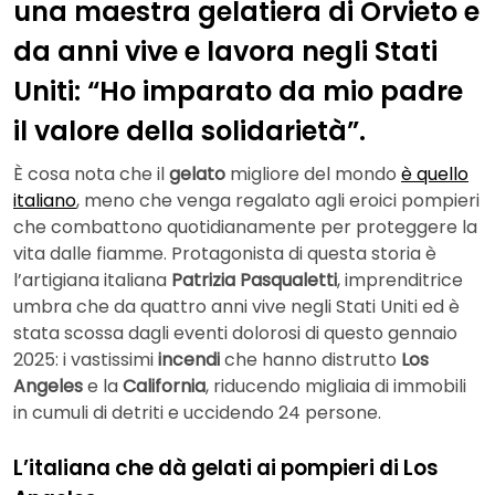
una maestra gelatiera di Orvieto e
da anni vive e lavora negli Stati
Uniti: “Ho imparato da mio padre
il valore della solidarietà”.
È cosa nota che il
gelato
migliore del mondo
è quello
italiano
, meno che venga regalato agli eroici pompieri
che combattono quotidianamente per proteggere la
vita dalle fiamme. Protagonista di questa storia è
l’artigiana italiana
Patrizia Pasqualetti
, imprenditrice
umbra che da quattro anni vive negli Stati Uniti ed è
stata scossa dagli eventi dolorosi di questo gennaio
2025: i vastissimi
incendi
che hanno distrutto
Los
Angeles
e la
California
, riducendo migliaia di immobili
in cumuli di detriti e uccidendo 24 persone.
L’italiana che dà gelati ai pompieri di Los