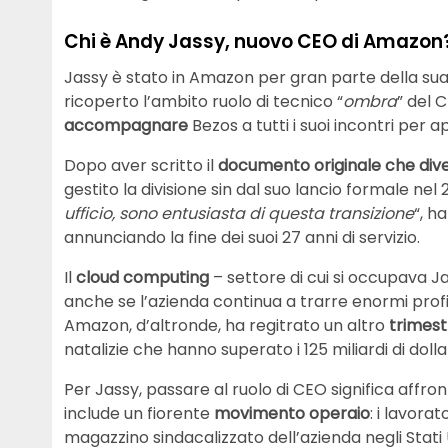
Chi è Andy Jassy, nuovo CEO di Amazon
Jassy è stato in Amazon per gran parte della sua v
ricoperto l’ambito ruolo di tecnico “
ombra
” del 
accompagnare
Bezos a tutti i suoi incontri per 
Dopo aver scritto il
documento originale che dive
gestito la divisione sin dal suo lancio formale nel 
ufficio, sono entusiasta di questa transizione
“, h
annunciando la fine dei suoi 27 anni di servizio.
Il
cloud computing
– settore di cui si occupava Ja
anche se l’azienda continua a trarre enormi prof
Amazon, d’altronde, ha regitrato un altro
trimest
natalizie che hanno superato i 125 miliardi di dollar
Per Jassy, ​​passare al ruolo di CEO significa affro
include un fiorente
movimento operaio
: i lavora
magazzino sindacalizzato dell’azienda negli Stati U