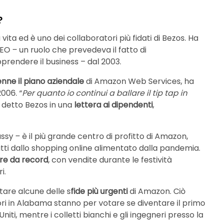
?
ita ed è uno dei collaboratori più fidati di Bezos. Ha
CEO – un ruolo che prevedeva il fatto di
apprendere il business – dal 2003.
nne il piano aziendale
di Amazon Web Services, ha
2006. “
Per quanto io continui a ballare il tip tap in
a detto Bezos in una
lettera ai dipendenti
,
ssy – è il più grande centro di profitto di Amazon,
itti dallo shopping online alimentato dalla pandemia.
re da record
, con vendite durante le festività
i.
ntare alcune delle s
fide più urgenti
di Amazon. Ciò
tori in Alabama stanno per votare se diventare il primo
niti, mentre i colletti bianchi e gli ingegneri presso la