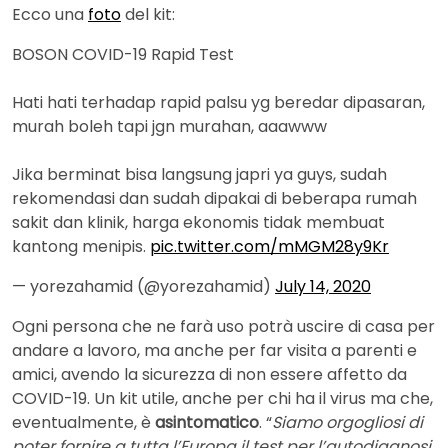
Ecco una
foto
del kit:
BOSON COVID-19 Rapid Test
Hati hati terhadap rapid palsu yg beredar dipasaran,
murah boleh tapi jgn murahan, aaawww
Jika berminat bisa langsung japri ya guys, sudah
rekomendasi dan sudah dipakai di beberapa rumah
sakit dan klinik, harga ekonomis tidak membuat
kantong menipis.
pic.twitter.com/mMGM28y9Kr
— yorezahamid (@yorezahamid)
July 14, 2020
Ogni persona che ne farà uso potrà uscire di casa per
andare a lavoro, ma anche per far visita a parenti e
amici, avendo la sicurezza di non essere affetto da
COVID-19. Un kit utile, anche per chi ha il virus ma che,
eventualmente, è
asintomatico
. “
Siamo orgogliosi di
poter fornire a tutta l’Europa il test per l’autodiagnosi