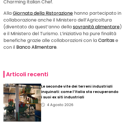
Charming Italian Chef.
Alla
Giornata della Ristorazione
hanno partecipato in
collaborazione anche il Ministero dell’Agricoltura
(diventato da quest’anno della
sovranità alimentare
)
e il Ministero del Turismo. L’iniziativa ha pure finalità
benefiche grazie alle collaborazioni con la
Caritas
e
con il
Banco Alimentare
.
Articoli recenti
Le seconde vite dei terreni industriali
inquinati: come l’Italia sta recuperando
i suoi ex siti industriali
4 Agosto 2026