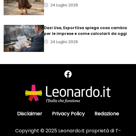
24 Luglio 2026
Dazi Usa, ExportUsa spiega cosa cambia
per le imprese e come calcolarli da oggi
24 Luglio 2026
Disclaimer
Privacy Policy
Redazione
Copyright © 2025 Leonardo.it proprietà di T-