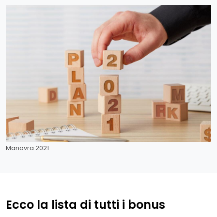
Manovra 2021
Ecco la lista di tutti i bonus