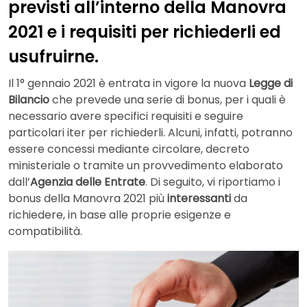
previsti all’interno della Manovra
2021 e i requisiti per richiederli ed
usufruirne.
Il 1° gennaio 2021 è entrata in vigore la nuova
Legge di
Bilancio
che prevede una serie di bonus, per i quali è
necessario avere specifici requisiti e seguire
particolari iter per richiederli. Alcuni, infatti, potranno
essere concessi mediante circolare, decreto
ministeriale o tramite un provvedimento elaborato
dall’
Agenzia delle Entrate
. Di seguito, vi riportiamo i
bonus della Manovra 2021 più
interessanti
da
richiedere, in base alle proprie esigenze e
compatibilità.