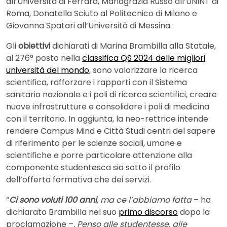
all’Università di Ferrara, Mariagrazia Russo all’UNINT di
Roma, Donatella Sciuto al Politecnico di Milano e
Giovanna Spatari all’Università di Messina.
Gli
obiettivi
dichiarati di Marina Brambilla alla Statale,
al 276° posto nella
classifica QS 2024 delle migliori
università del mondo
, sono valorizzare la ricerca
scientifica, rafforzare i rapporti con il Sistema
sanitario nazionale e i poli di ricerca scientifici, creare
nuove infrastrutture e consolidare i poli di medicina
con il territorio. In aggiunta, la neo-rettrice intende
rendere Campus Mind e Città Studi centri del sapere
di riferimento per le scienze sociali, umane e
scientifiche e porre particolare attenzione alla
componente studentesca sia sotto il profilo
dell’offerta formativa che dei servizi.
“
Ci sono voluti 100 anni
, ma ce l’abbiamo fatta
– ha
dichiarato Brambilla nel suo
primo discorso
dopo la
proclamazione –
. Penso alle studentesse, alle