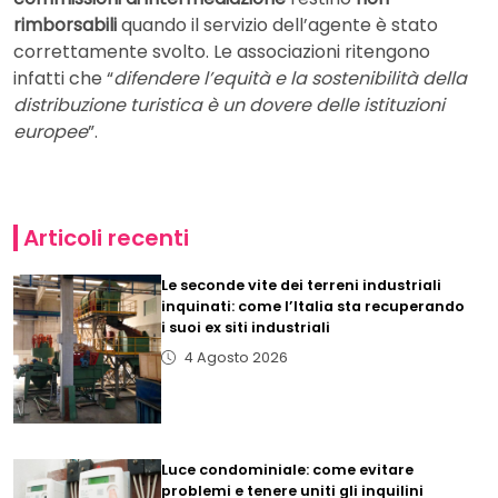
rimborsabili
quando il servizio dell’agente è stato
correttamente svolto. Le associazioni ritengono
infatti che “
difendere l’equità e la sostenibilità della
distribuzione turistica è un dovere delle istituzioni
europee
”.
Articoli recenti
Le seconde vite dei terreni industriali
inquinati: come l’Italia sta recuperando
i suoi ex siti industriali
4 Agosto 2026
Luce condominiale: come evitare
problemi e tenere uniti gli inquilini