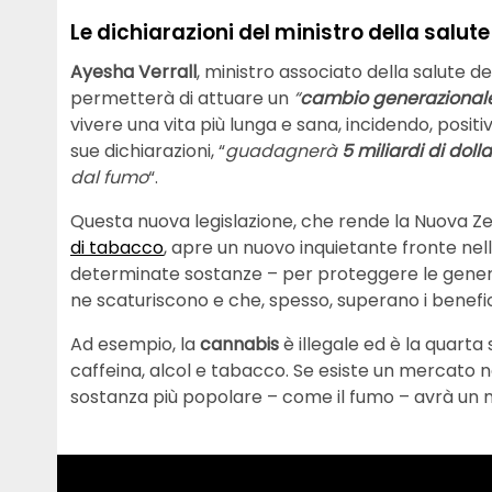
Le dichiarazioni del ministro della salu
Ayesha Verrall
, ministro associato della salute d
permetterà di attuare un
“
cambio generazional
vivere una vita più lunga e sana, incidendo, posi
sue dichiarazioni,
“
guadagnerà
5 miliardi di dolla
dal fumo
“.
Questa nuova legislazione, che rende la Nuova Z
di tabacco
, apre un nuovo inquietante fronte nella
determinate sostanze – per proteggere le generaz
ne scaturiscono e che, spesso, superano i benefic
Ad esempio, la
cannabis
è illegale ed è la quarta
caffeina, alcol e tabacco. Se esiste un mercato n
sostanza più popolare – come il fumo – avrà un