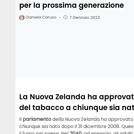
per la prossima generazione
Daniela Caruso
-
7 Gennaio 2023
La Nuova Zelanda ha approvato i
del tabacco a chiunque sia nato
Il
parlamento
della Nuova Zelanda ha approvato u
chiunque sia nato dopo il 31 dicembre 2008. Que
il fumo nel paese. Nel
2040
, ad esempio, gli adul