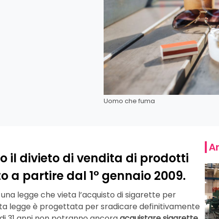
Uomo che fuma
Ar
l divieto di vendita di prodotti
 a partire dal 1° gennaio 2009.
na legge che vieta l’acquisto di sigarette per
sta legge è progettata per sradicare definitivamente
ti di 31 anni non potranno ancora
acquistare sigarette
,