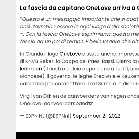
La fascia da capitano OneLove arriva a
“
Questo è un messaggio importante che si adatta 
così dovrebbe essere in ogni luogo della società
–
. Con la fascia OneLove esprimiamo questo me
fascia da un po’ di tempo. È bello vedere che alt
In Olanda il logo
OneLove
è stato anche impresso 
di KNVB Beker, la Coppa dei Paesi Bassi. Dietro 
Iedereen
(Il nostro calcio appartiene a tutti), u
olandese), il governo, le leghe Eredivisie e Keuken
calciatrici per combattere il razzismo e le discrim
Virgil van Dijk en de aanvoerders van negen an
OneLove-aanvoerdersband🫶
— ESPN NL (@ESPNnl)
September 21, 2022