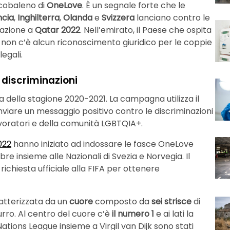
rcobaleno di
OneLove
. È un segnale forte che le
ncia
,
Inghilterra
,
Olanda
e
Svizzera
lanciano contro le
nazione a
Qatar 2022
. Nell’emirato, il Paese che ospita
non c’è alcun riconoscimento giuridico per le coppie
legali.
 discriminazioni
zia della stagione 2020-2021. La campagna utilizza il
nviare un messaggio positivo contro le discriminazioni
 lavoratori e della comunità LGBTQIA+.
022
hanno iniziato ad indossare le fasce OneLove
re insieme alle Nazionali di Svezia e Norvegia. Il
ichiesta ufficiale alla FIFA per ottenere
atterizzata da un
cuore
composto da
sei strisce
di
zurro. Al centro del cuore c’è
il numero 1
e ai lati la
Nations League insieme a Virgil van Dijk sono stati