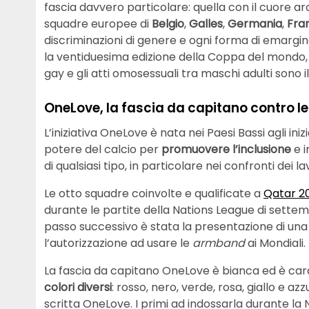
fascia davvero particolare: quella con il cuore a
squadre europee di
Belgio
,
Galles
,
Germania
,
Fra
discriminazioni di genere e ogni forma di emargi
la ventiduesima edizione della Coppa del mondo, 
gay e gli atti omosessuali tra maschi adulti sono il
OneLove, la fascia da capitano contro le
L’iniziativa OneLove è nata nei Paesi Bassi agli ini
potere del calcio per
promuovere l’inclusione
e i
di qualsiasi tipo, in particolare nei confronti dei
Le otto squadre coinvolte e qualificate a
Qatar 2
durante le partite della Nations League di settemb
passo successivo è stata la presentazione di una r
l’autorizzazione ad usare le
armband
ai Mondiali.
La fascia da capitano OneLove è bianca ed è car
colori diversi
: rosso, nero, verde, rosa, giallo e az
scritta OneLove. I primi ad indossarla durante la 