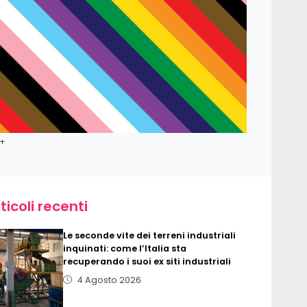
A+
ticoli recenti
Le seconde vite dei terreni industriali
inquinati: come l’Italia sta
recuperando i suoi ex siti industriali
4 Agosto 2026