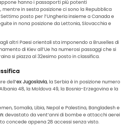
iappone hanno i passaporti più potenti
, mentre in sesta posizione ci sono la Repubblica
. Settimo posto per l’Ungheria insieme a Canada e
seguite in nona posizione da Lettonia, Slovacchia e
agli altri Paesi orientali sta imponendo a Bruxelles di
icinamento di Kiev all’Ue ha numerosi passaggi che si
aina si piazza al 32esimo posto in classifica.
assifica
re dell’
ex Jugoslavia
, la Serbia è in posizione numero
’Albania 48, la Moldova 49, la Bosnia-Erzegovina e la
, Yemen, Somalia, Libia, Nepal e Palestina, Bangladesh e
an
: devastato da vent’anni di bombe e attacchi aerei
porto concede appena 28 accessi senza visto.