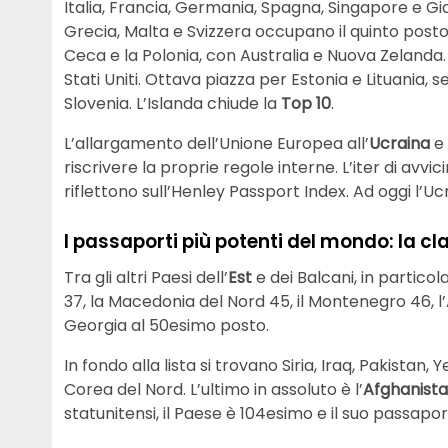
Italia, Francia, Germania, Spagna, Singapore e G
Grecia, Malta e Svizzera occupano il quinto posto
Ceca e la Polonia, con Australia e Nuova Zelanda
Stati Uniti. Ottava piazza per Estonia e Lituania, 
Slovenia. L’Islanda chiude la
Top 10
.
L’allargamento dell’Unione Europea all’
Ucraina
e 
riscrivere la proprie regole interne. L’iter di avv
riflettono sull’Henley Passport Index. Ad oggi l’Ucr
I passaporti più potenti del mondo: la cl
Tra gli altri Paesi dell’
Est
e dei Balcani, in particola
37, la Macedonia del Nord 45, il Montenegro 46, l
Georgia al 50esimo posto.
In fondo alla lista si trovano Siria, Iraq, Pakistan
Corea del Nord. L’ultimo in assoluto è l’
Afghanist
statunitensi, il Paese è 104esimo e il suo passa