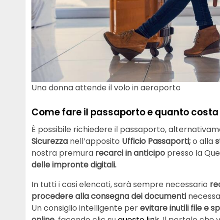
Una donna attende il volo in aeroporto
Come fare il passaporto e quanto costa
È possibile richiedere il passaporto, alternativam
Sicurezza
nell’apposito
Ufficio Passaporti;
o alla
s
nostra premura
recarci in anticipo
presso la Que
delle impronte digitali.
In tutti i casi elencati, sarà sempre necessario
re
procedere alla consegna dei documenti
necessar
Un consiglio intelligente per
evitare inutili file e
online
, facendo clic su
questo link
. Il portale ch