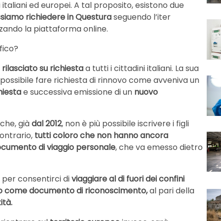
i italiani ed europei. A tal proposito, esistono due
siamo richiedere in Questura
seguendo l’iter
lizzando la piattaforma online.
fico?
rilasciato su richiesta
a tutti i cittadini italiani. La sua
ù possibile fare richiesta di rinnovo come avveniva un
hiesta
e successiva emissione di un
nuovo
 che, già
dal 2012
, non è più possibile iscrivere i figli
ontrario,
tutti coloro che non hanno ancora
documento di viaggio personale
, che va emesso dietro
e per consentirci di
viaggiare al di fuori dei confini
do come documento di riconoscimento,
al pari della
ità.