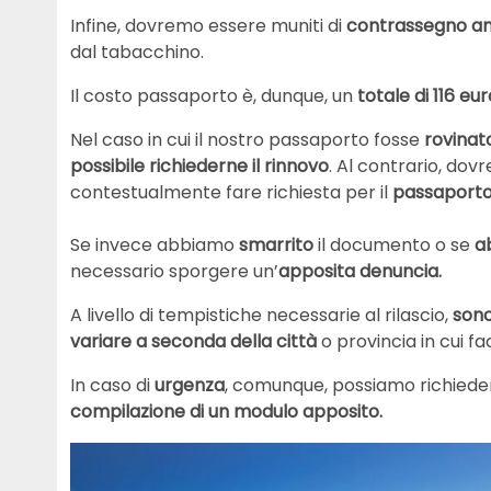
Infine, dovremo essere muniti di
contrassegno am
dal tabacchino.
Il costo passaporto è, dunque, un
totale di 116 eur
Nel caso in cui il nostro passaporto fosse
rovinat
possibile richiederne il rinnovo
. Al contrario, do
contestualmente fare richiesta per il
passaporto
Se invece abbiamo
smarrito
il documento o se
a
necessario sporgere un’
apposita denuncia.
A livello di tempistiche necessarie al rilascio,
sono
variare a seconda della città
o provincia in cui fa
In caso di
urgenza
, comunque, possiamo richieder
compilazione di un modulo apposito.