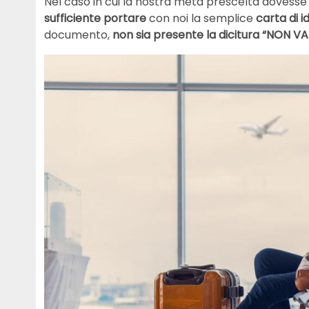
Nel caso in cui la nostra meta prescelta dovesse 
sufficiente portare
con noi la semplice
carta di i
documento,
non sia presente la dicitura “NON VA