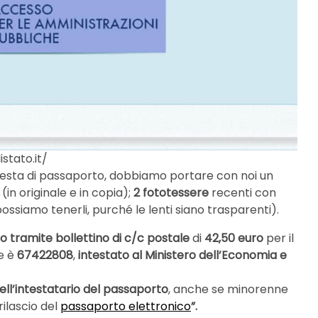
stato.it/
iesta di passaporto, dobbiamo portare con noi un
, (in originale e in copia);
2 fototessere
recenti con
ossiamo tenerli, purché le lenti siano trasparenti).
 tramite bollettino di c/c postale
di
42,50 euro
per il
e è
67422808
,
intestato al Ministero dell’Economia e
dell’intestatario del passaporto
, anche se minorenne
rilascio del
passaporto elettronico
”.