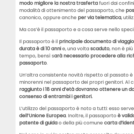
modo migliore la nostra trasferta
fuori dai confin
modalità di ottenimento del passaporto, che
pos
canonico, oppure anche
per via telematica
, uti
Ma cos’è il passaporto e a cosa serve nello speci
Il passaporto è il
principale documento di viaggio 
durata è di 10 anni
e, una volta
scaduto
, non è pi
tempo, bensì s
arà necessario procedere alla ric
passaporto
.
Un’altra consistente novità rispetto al passato è
minorenni nel passaporto dei propri genitori. Al c
raggiunto i 18 anni d’età dovranno ottenere un 
consenso di entrambi i genitori.
L’utilizzo del passaporto è noto a tutti: esso serv
dell’Unione Europea
. Inoltre, il passaporto
è vali
patente di guida
o della più comune
carta d’ident