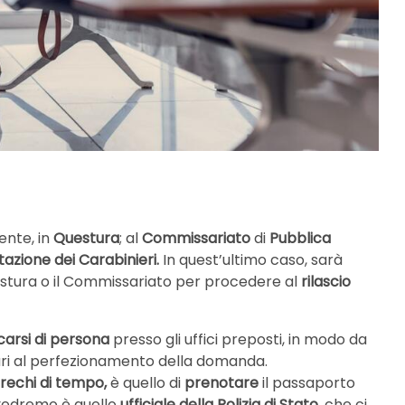
ente, in
Questura
; al
Commissariato
di
Pubblica
tazione dei Carabinieri.
In quest’ultimo caso, sarà
stura o il Commissariato per procedere al
rilascio
carsi di persona
presso gli uffici preposti, in modo da
i al perfezionamento della domanda.
 sprechi di tempo,
è quello di
prenotare
il passaporto
e vedremo è quello
ufficiale della Polizia di Stato,
che ci