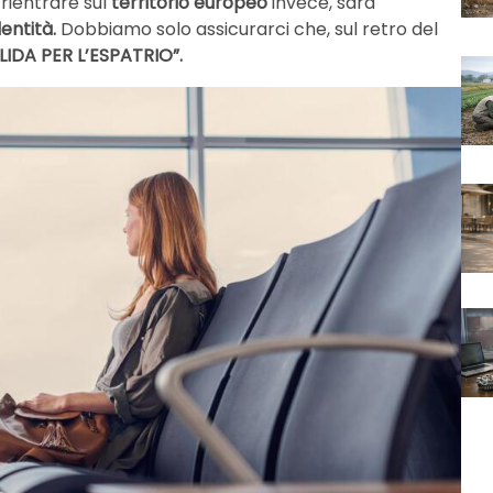
rientrare sul
territorio europeo
invece, sarà
dentità.
Dobbiamo solo assicurarci che, sul retro del
LIDA PER L’ESPATRIO”.