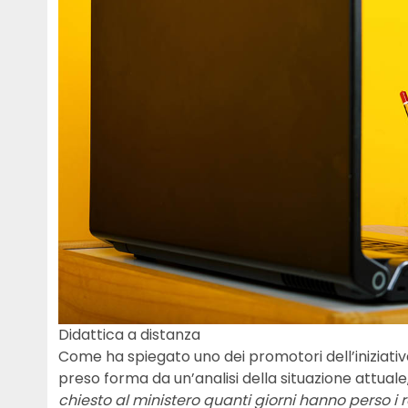
Didattica a distanza
Come ha spiegato uno dei promotori dell’iniziativ
preso forma da un’analisi della situazione attua
chiesto al ministero quanti giorni hanno perso i r