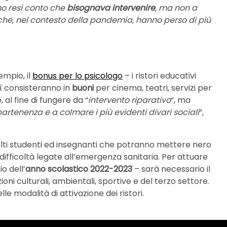
mo resi conto che
bisognava intervenire
, ma non a
che, nel contesto della pandemia, hanno perso di più
empio, il
bonus per lo psicologo
– i ristori educativi
ì consisteranno in
buoni
per cinema, teatri, servizi per
, al fine di fungere da “
intervento riparativo
“, ma
rtenenza e a colmare i più evidenti divari sociali
“,
nvolti studenti ed insegnanti che potranno mettere nero
difficoltà legate all’emergenza sanitaria. Per attuare
o dell’
anno scolastico 2022-2023
– sarà necessario il
ni culturali, ambientali, sportive e del terzo settore.
lle modalità di attivazione dei ristori.