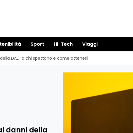
tenibilità
Sport
Hi-Tech
Viaggi
i della DAD: a chi spettano e come ottenerli
ai danni della