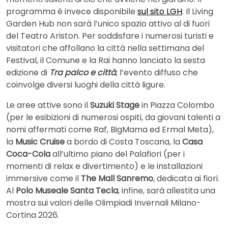
programma è invece disponibile
sul sito LGH
. Il Living
Garden Hub non sarà l’unico spazio attivo al di fuori
del Teatro Ariston. Per soddisfare i numerosi turisti e
visitatori che affollano la città nella settimana del
Festival, il Comune e la Rai hanno lanciato la sesta
edizione di
Tra palco e città
, l’evento diffuso che
coinvolge diversi luoghi della città ligure.
Le aree attive sono il
Suzuki Stage
in Piazza Colombo
(per le esibizioni di numerosi ospiti, da giovani talenti a
nomi affermati come Raf, BigMama ed Ermal Meta),
la
Music Cruise
a bordo di Costa Toscana, la
Casa
Coca-Cola
all’ultimo piano del Palafiori (per i
momenti di relax e divertimento) e le installazioni
immersive come il
The Mall Sanremo
, dedicata ai fiori.
Al
Polo Museale Santa Tecla
, infine, sarà allestita una
mostra sui valori delle Olimpiadi Invernali Milano-
Cortina 2026.