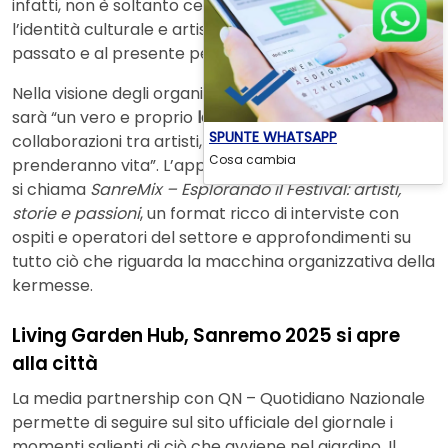
infatti, non è soltanto celebrare la musica, ma anche
l’identità culturale e artistica italiana, guardando al
passato e al presente per costruire il futuro.
Nella visione degli organizzatori, il Living Garden Hub
sarà “un vero e proprio
laboratorio di idee
, dove le
SPUNTE WHATSAPP
collaborazioni tra artisti, operatori e appassionati
Cosa cambia
prenderanno vita”. L’appuntamento fisso giornaliero
si chiama
SanreMix – Esplorando il Festival: artisti,
storie e passioni
, un format ricco di interviste con
ospiti e operatori del settore e approfondimenti su
tutto ciò che riguarda la macchina organizzativa della
kermesse.
Living Garden Hub, Sanremo 2025 si apre
alla città
La media partnership con QN – Quotidiano Nazionale
permette di seguire sul sito ufficiale del giornale i
momenti salienti di ciò che avviene nel giardino. Il