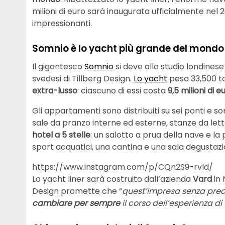
milioni di euro sarà inaugurata ufficialmente nel 2
impressionanti.
Somnio è lo yacht più grande del mondo
Il gigantesco
Somnio
si deve allo studio londines
svedesi di Tillberg Design.
Lo yacht
pesa 33,500 to
extra-lusso
: ciascuno di essi costa
9,5 milioni di e
Gli appartamenti sono distribuiti su sei ponti e s
sale da pranzo interne ed esterne, stanze da letto
hotel a 5 stelle
: un salotto a prua della nave e la 
sport acquatici, una cantina e una sala degustazio
https://www.instagram.com/p/CQn2S9-rvld/
Lo yacht liner sarà costruito dall’azienda
Vard
in
Design promette che “
quest’impresa senza prece
cambiare per sempre
il corso dell’esperienza di