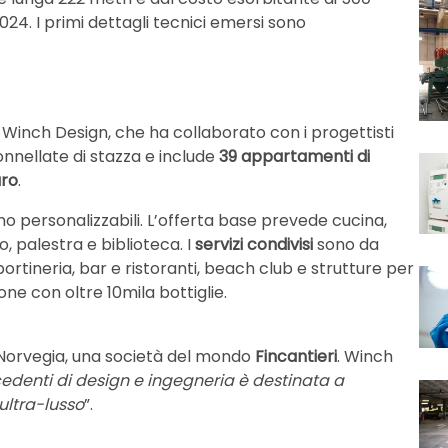
024. I primi dettagli tecnici emersi sono
e Winch Design, che ha collaborato con i progettisti
nnellate di stazza e include
39 appartamenti di
uro
.
ono personalizzabili. L’offerta base prevede cucina,
, palestra e biblioteca. I
servizi condivisi
sono da
portineria, bar e ristoranti, beach club e strutture per
ne con oltre 10mila bottiglie.
 Norvegia, una società del mondo
Fincantieri
. Winch
denti di design e ingegneria è destinata a
 ultra-lusso
”.