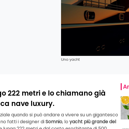
Uno yacht
Ar
ngo 222 metri e lo chiamano già
ica nave luxury.
ziale quando si può andare a vivere su un gigantesco
o fatti i designer di
Somnio
, lo
yacht più grande del
ve lunga 222 metri e dal costo esorbitante di 500