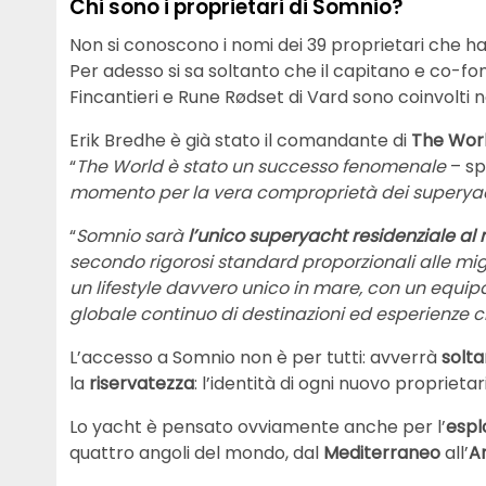
Chi sono i proprietari di Somnio?
Non si conoscono i nomi dei 39 proprietari che ha
Per adesso si sa soltanto che il capitano e co-f
Fincantieri e Rune Rødset di Vard sono coinvolti n
Erik Bredhe è già stato il comandante di
The Wor
“
The World è stato un successo fenomenale
– sp
momento per la vera comproprietà dei superya
“
Somnio sarà
l’unico superyacht residenziale a
secondo rigorosi standard proporzionali alle migl
un lifestyle davvero unico in mare, con un equi
globale continuo di destinazioni ed esperienze 
L’accesso a Somnio non è per tutti: avverrà
solta
la
riservatezza
: l’identità di ogni nuovo proprietar
Lo yacht è pensato ovviamente anche per l’
espl
quattro angoli del mondo, dal
Mediterraneo
all’
A