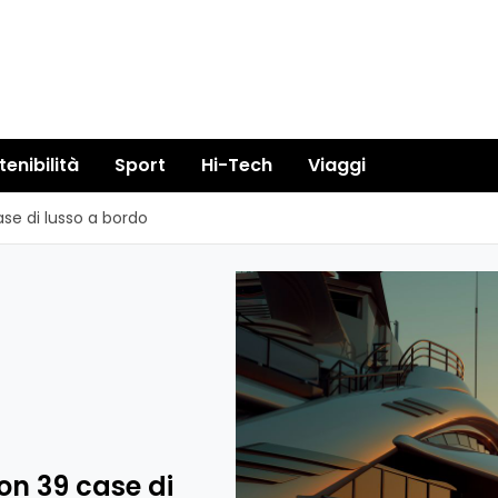
tenibilità
Sport
Hi-Tech
Viaggi
ase di lusso a bordo
on 39 case di