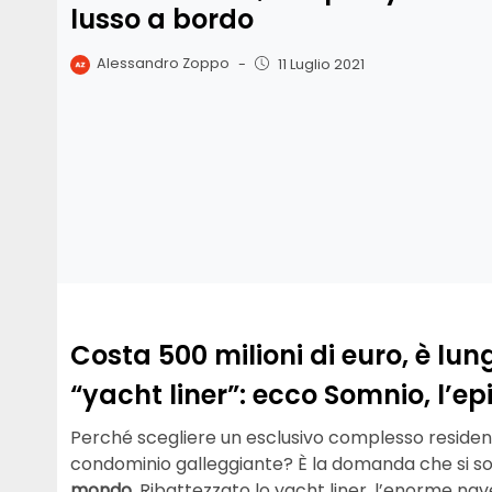
lusso a bordo
Alessandro Zoppo
-
11 Luglio 2021
Costa 500 milioni di euro, è lu
“yacht liner”: ecco Somnio, l’ep
Perché scegliere un esclusivo complesso residen
condominio galleggiante? È la domanda che si son
mondo
. Ribattezzato lo yacht liner, l’enorme na