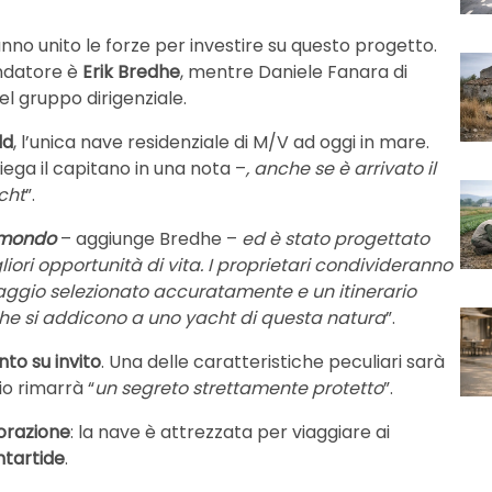
nno unito le forze per investire su questo progetto.
ondatore è
Erik Bredhe
, mentre Daniele Fanara di
el gruppo dirigenziale.
ld
, l’unica nave residenziale di M/V ad oggi in mare.
iega il capitano in una nota –
, anche se è arrivato il
cht
”.
l mondo
– aggiunge Bredhe –
ed è stato progettato
iori opportunità di vita. I proprietari condivideranno
paggio selezionato accuratamente e un itinerario
che si addicono a uno yacht di questa natura
”.
nto su invito
. Una delle caratteristiche peculiari sarà
io rimarrà “
un segreto strettamente protetto
”.
orazione
: la nave è attrezzata per viaggiare ai
ntartide
.