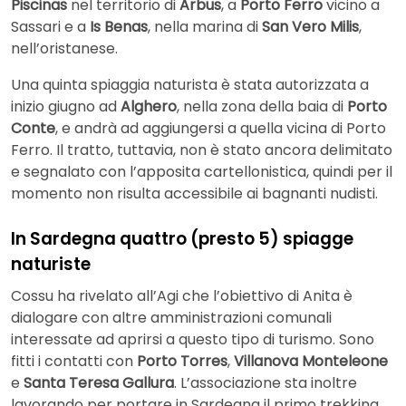
Piscinas
nel territorio di
Arbus
, a
Porto Ferro
vicino a
Sassari e a
Is Benas
, nella marina di
San Vero Milis
,
nell’oristanese.
Una quinta spiaggia naturista è stata autorizzata a
inizio giugno ad
Alghero
, nella zona della baia di
Porto
Conte
, e andrà ad aggiungersi a quella vicina di Porto
Ferro. Il tratto, tuttavia, non è stato ancora delimitato
e segnalato con l’apposita cartellonistica, quindi per il
momento non risulta accessibile ai bagnanti nudisti.
In Sardegna quattro (presto 5) spiagge
naturiste
Cossu ha rivelato all’Agi che l’obiettivo di Anita è
dialogare con altre amministrazioni comunali
interessate ad aprirsi a questo tipo di turismo. Sono
fitti i contatti con
Porto Torres
,
Villanova Monteleone
e
Santa Teresa Gallura
. L’associazione sta inoltre
lavorando per portare in Sardegna il primo trekking