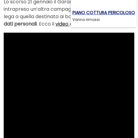
Lo scorso 21 gennaio il Garante della Privacy ha
intrapreso un’altra campagna che, inevitabilmente, si
PIANO COTTURA PERICOLOSO
lega a quella destinata ai bambini: l’importanza dei
Vanno rimossi
dati personali
. Ecco il
video
dello spot sulla privacy: