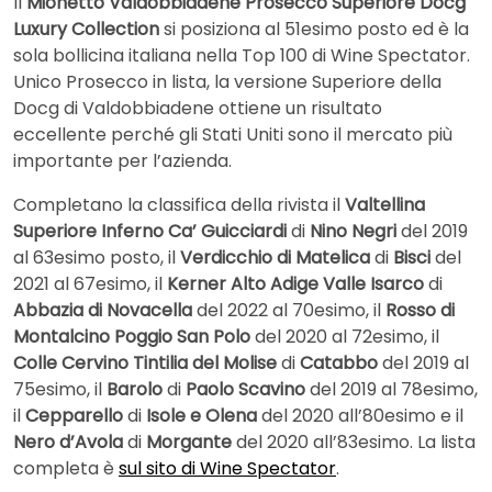
Il
Mionetto Valdobbiadene Prosecco Superiore Docg
Luxury Collection
si posiziona al 51esimo posto ed è la
sola bollicina italiana nella Top 100 di Wine Spectator.
Unico Prosecco in lista, la versione Superiore della
Docg di Valdobbiadene ottiene un risultato
eccellente perché gli Stati Uniti sono il mercato più
importante per l’azienda.
Completano la classifica della rivista il
Valtellina
Superiore Inferno Ca’ Guicciardi
di
Nino Negri
del 2019
al 63esimo posto, il
Verdicchio di Matelica
di
Bisci
del
2021 al 67esimo, il
Kerner Alto Adige Valle Isarco
di
Abbazia di Novacella
del 2022 al 70esimo, il
Rosso di
Montalcino Poggio San Polo
del 2020 al 72esimo, il
Colle Cervino Tintilia del Molise
di
Catabbo
del 2019 al
75esimo, il
Barolo
di
Paolo Scavino
del 2019 al 78esimo,
il
Cepparello
di
Isole e Olena
del 2020 all’80esimo e il
Nero d’Avola
di
Morgante
del 2020 all’83esimo. La lista
completa è
sul sito di Wine Spectator
.