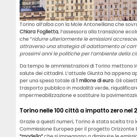
Torino all’alba con la Mole Antonelliana che sovra
Chiara Foglietta
, l’assessora alla transizione eco
che “
ridurre ulteriormente le emissioni accrescen
attraverso una strategia di adattamento ai camb
prossimi anni le politiche per l’ambiente della ci
Da tempo le amministrazioni di Torino mettono 
salute dei cittadini. L’attuale Giunta ha appena 
per una spesa totale di
1 milione di euro
. Gli obie
trasporto pubblico in modalità verde, riqualificar
impermeabilizzazione e sostituire la pavimentazio
Torino nelle 100 città a impatto zero nel 
Grazie a questi numeri, Torino è stata scelta tra l
Commissione Europea per il progetto Orizzonte 
“modello”
che si impegnano a diminuire le emissi