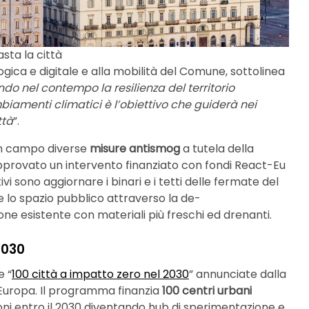
sta la città
logica e digitale e alla mobilità del Comune, sottolinea
do nel contempo la resilienza del territorio
iamenti climatici è l’obiettivo che guiderà nei
ttà
”.
in campo diverse
misure antismog
a tutela della
approvato un intervento finanziato con fondi React-Eu
ttivi sono aggiornare i binari e i tetti delle fermate del
e lo spazio pubblico attraverso la de-
ne esistente con materiali più freschi ed drenanti.
2030
e “
100 città a impatto zero nel 2030
” annunciate dalla
Europa. Il programma finanzia
100 centri urbani
oni entro il 2030 diventando hub di sperimentazione e