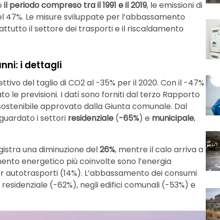
ro
il periodo compreso tra il 1991 e il 2019
, le emissioni di
el 47%. Le misure sviluppate per l’abbassamento
utto il settore dei trasporti e il riscaldamento
nni: i dettagli
ttivo del taglio di CO2 al -35% per il 2020. Con il -47%
to le previsioni. I dati sono forniti dal terzo Rapporto
 sostenibile approvato dalla Giunta comunale. Dal
guardato i settori
residenziale
(
-65%
) e
municipale
,
egistra una diminuzione del
26%
, mentre il calo arriva a
amento energetico più coinvolte sono l’energia
l per autotrasporti (14%). L’abbassamento dei consumi
 residenziale (-62%), negli edifici comunali (-53%) e