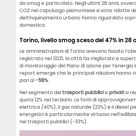
da smog e particolato. Negli ultimi 28 anni, ovve
CO2 nel capoluogo piemontese si sono ridotte d
dell’inquinamento urbano hanno riguardato sopratt
domestico.
Torino, livello smog sceso del 47% in 28 a
Le amministrazioni di Torino avevano fissato l’obie
registrato nel 2021, la città ha migliorato e supera
di monitoraggio del Piano di azione per l’energia
report emerge che le principali riduzioni hanno ri
pari al
-58%
.
Nel segmento dei
trasporti pubblici
e
privati
si r
quota 12% nel terziario. Le fonti di approvvigion
elettrica (40%), il gas naturale (22%) e il diese
energetici è particolarmente virtuoso nell’edilizia
nei trasporti pubblici (-33%).