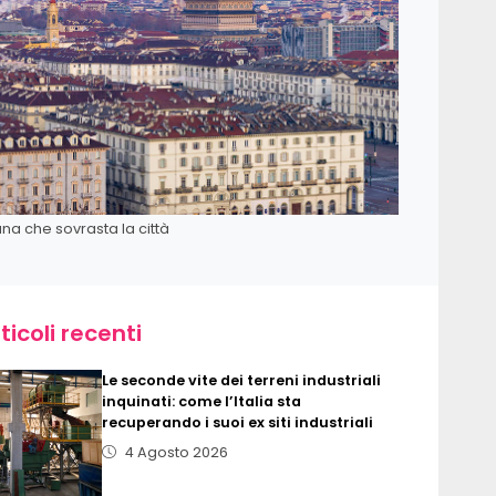
ana che sovrasta la città
ticoli recenti
Le seconde vite dei terreni industriali
inquinati: come l’Italia sta
recuperando i suoi ex siti industriali
4 Agosto 2026