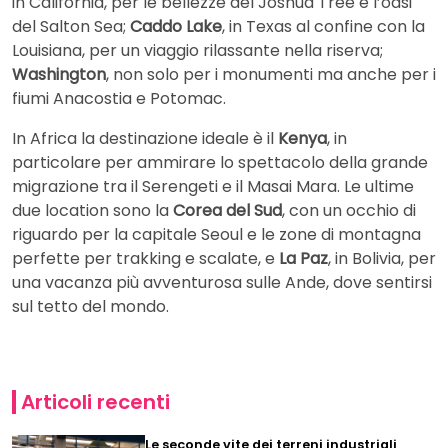
in California, per le bellezze del Joshua Tree e l’oasi
del Salton Sea;
Caddo Lake
, in Texas al confine con la
Louisiana, per un viaggio rilassante nella riserva;
Washington
, non solo per i monumenti ma anche per i
fiumi Anacostia e Potomac.
In Africa la destinazione ideale è il
Kenya
, in
particolare per ammirare lo spettacolo della grande
migrazione tra il Serengeti e il Masai Mara. Le ultime
due location sono la
Corea del Sud
, con un occhio di
riguardo per la capitale Seoul e le zone di montagna
perfette per trakking e scalate, e
La Paz
, in Bolivia, per
una vacanza più avventurosa sulle Ande, dove sentirsi
sul tetto del mondo.
Articoli recenti
Le seconde vite dei terreni industriali