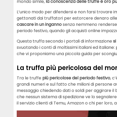
mondo simile,
la conoscenza delle truffe è oro pu
L’unico modo per difendersi e non farsi trovare i
gettonati dai truffatori per estorcere denaro all
cascare in un inganno
senza nemmeno rendersene 
periodo festivo, quando gli acquisti online impazz
Questa truffa secondo i portali di informazione
si
svuotando i conti di moltissimi italiani ed italia
che vi proponiamo una piccola guida per scongiurar
La truffa più pericolosa del m
Tra le truffe
più pericolose del periodo festivo
, c
grandi numeri e sul fatto che milioni di persone av
messaggio chiedendo dati o soldi per aggirare il 
che nessun sistema di spedizione ve lo segnalere
il servizio clienti di Temu, Amazon o chi per loro, a