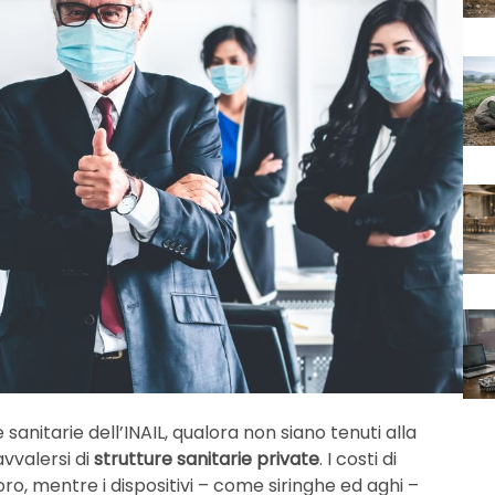
sanitarie dell’INAIL, qualora non siano tenuti alla
valersi di
strutture sanitarie private
. I costi di
ro, mentre i dispositivi – come siringhe ed aghi –