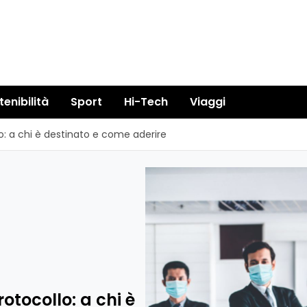
tenibilità
Sport
Hi-Tech
Viaggi
lo: a chi è destinato e come aderire
otocollo: a chi è