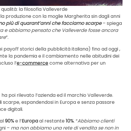
ualità: la filosofia Valleverde
alla produzione con la moglie Margherita sin dagli anni
no più di quarant’anni che facciamo scarpe
– spiega
ra e abbiamo pensato che Valleverde fosse ancora
are
”.
ayoff storici della pubblicità italiana) fino ad oggi ,
te la pandemia e il cambiamento nelle abitudini dei
cluso l’
e-commerce
come alternativa per un
 ha poi rilevato l’azienda ed il marchio Valleverde.
i scarpe, espandendosi in Europa e senza passare
e digitali.
al
90%
e l’
Europa
al restante
10%
. “
Abbiamo clienti
agni –
ma non abbiamo una rete di vendita se non in