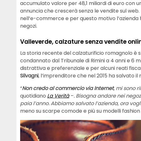
accumulato valore per 48,1 miliardi di euro con un
annuncia che crescerà senza le vendite sul web. El
nell’e-commerce e per questo motivo l’azienda h
negozi.
Valleverde, calzature senza vendite onli
La storia recente del calzaturificio romagnolo è s
condannato dal Tribunale di Rimini a 4 anni e 6 m
distrattiva e preferenziale e per alcuni reati fisca
Silvagni
, l’imprenditore che nel 2015 ha salvato il 
“
Non credo al commercio via Internet
, mi sono ri
quotidiano
La Verità
–
. Bisogna andare nei negoz
paia l’anno. Abbiamo salvato l’azienda, ora vogl
meno su scarpe comode e più su modelli fashion 