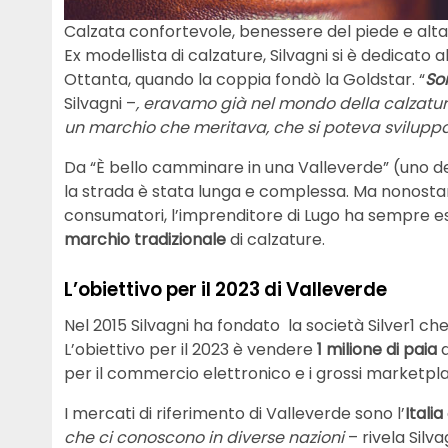
Calzata confortevole, benessere del piede e alta q
Ex modellista di calzature, Silvagni si è dedicato 
Ottanta, quando la coppia fondò la Goldstar. “
So
Silvagni –
, eravamo già nel mondo della calzatu
un marchio che meritava, che si poteva svilupp
Da “È bello camminare in una Valleverde” (uno dei p
la strada è stata lunga e complessa. Ma nonostan
consumatori, l’imprenditore di Lugo ha sempre es
marchio tradizionale
di calzature.
L’obiettivo per il 2023 di Valleverde
Nel 2015 Silvagni ha fondato la società Silver1 che
L’obiettivo per il 2023 è vendere
1 milione di paia
d
per il commercio elettronico e i grossi marketplac
I mercati di riferimento di Valleverde sono l’
Italia
che ci conoscono in diverse nazioni
– rivela Silv