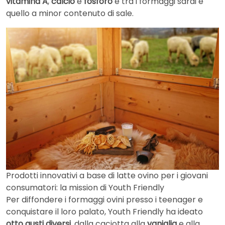
vitamina A
,
calcio
e
fosforo
e tra i formaggi sardi è
quello a minor contenuto di sale.
Prodotti innovativi a base di latte ovino per i giovani
consumatori: la mission di Youth Friendly
Per diffondere i formaggi ovini presso i teenager e
conquistare il loro palato, Youth Friendly ha ideato
otto gusti diversi
, dalla caciotta alla
vaniglia
e alla