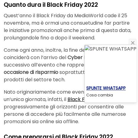
Quanto dura il Black Friday 2022
Quest’anno il Black Friday da MediaWorld cade il 25
novembre, ma è ormai una consuetudine far partire
le iniziative promozionali anche prima di questa data,
prolungandole fino a dopo il weekend.
Come ogni anno, inoltre, la fine del “venerdì nero”
coinciderà con l’arrivo del
Cyber Monday
, il lunedì
successivo all’evento che rappresenta un’ulteriore
occasione di risparmio
soprattutto sull’acquisto di
prodotti del settore tech.
SPUNTE WHATSAPP
Nato originariamente come evento focalizzato su
Cosa cambia
un’unica giornata, infatti, il
Black Friday
ha ampliato
progressivamente gli orizzonti per consentire alle
persone di accedere più facilmente alle numerose
promozioni sia online sia offline.
Come prepararsi al Black Friday 2022