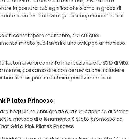
o le attività aerobiche tradizionali, esso aiuta a
orare la postura. Ciò significa che siamo in grado di
rante le normali attività quotidiane, aumentando il
scolari contemporaneamente, tra cui quelli
enamento mirato può favorire uno sviluppo armonioso
ti fattori diversi come l’alimentazione e lo
stile di vita
golarmente, possiamo dire con certezza che includere
routine fitness può contribuire positivamente al
nk Pilates Princess
negli ultimi anni, grazie alla sua capacità di offrire
Questo
metodo di allenamento
è stato promosso da
That Girl
e
Pink Pilates Princess
.
a fondato un’azienda di fitness online chiamata “
That