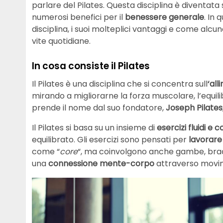
parlare del Pilates. Questa disciplina è diventata 
numerosi benefici per il
benessere generale
. In
disciplina, i suoi molteplici vantaggi e come alc
vite quotidiane.
In cosa consiste il Pilates
Il Pilates è una disciplina che si concentra sull
‘al
mirando a migliorarne la forza muscolare, l’equili
prende il nome dal suo fondatore,
Joseph Pilates
Il Pilates si basa su un insieme di
esercizi fluidi e c
equilibrato. Gli esercizi sono pensati per
lavorare
come “
core
“, ma coinvolgono anche gambe, bracci
una
connessione mente-corpo
attraverso movime