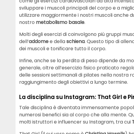
come gli esercizi cardiovascolari ad alta intensità 
sviluppare i muscoli principali del corpo e a migli
utilizzare maggiormente i nostri muscoli anche du
nostro
metabolismo basale
.
Molti degli esercizi di coinvolgono più gruppi mu
dell’
addome
e della
schiena
. Questo tipo di all
dei muscoli e tonificare tutto il corpo.
Infine, anche se la perdita di peso dipende da mol
generale, oltre all’esercizio fisico praticato re
delle sessioni settimanali di pilates nella nostra 
raggiungimento degli obiettivi a lungo termine.
La disciplina su Instagram: That Girl e Pi
Tale disciplina è diventata immensamente popolare 
numerosi benefici sia al corpo che alla mente. 
molti istruttori e influencer su Instagram, tra cui
That Girl (il cui vero nome è
Christina Howells
) h