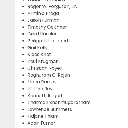
Roger W. Ferguson, Jr.
Arminio Fraga
Jason Furman
Timothy Geithner
Gerd Häusler
Philipp Hildebrand
Gail Kelly
Klaas Knot
Paul Krugman
Christian Noyer
Raghuram G. Rajan
Maria Ramos
Hélène Rey
Kenneth Rogoff
Tharman Shanmugaratnam
Lawrence Summers
Tidjane Thiam
Adair Turner