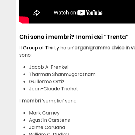
Chi sono i membri? I nomi dei “Trenta”
Il
Group of Thirty
ha un’
organigramma diviso in ve
sono:
Jacob A. Frenkel
Tharman Shanmugaratnam
Guillermo Ortiz
Jean-Claude Trichet
I
membri
‘semplici’ sono:
Mark Carney
Agustín Carstens
Jaime Caruana
William C. Dudley