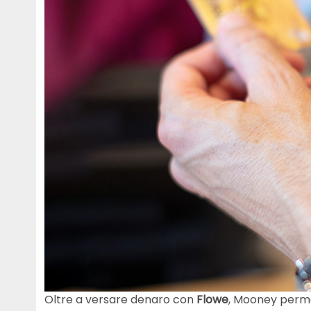
Oltre a versare denaro con
Flowe
, Mooney permet