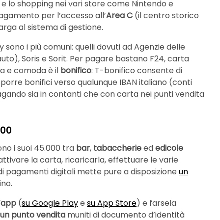
r e lo shopping nei vari store come Nintendo e
 pagamento per l’accesso all’
Area C
(il centro storico
targa al sistema di gestione.
ono i più comuni: quelli dovuti ad Agenzie delle
auto), Soris e Sorit. Per pagare bastano F24, carta
ica e comoda è il
bonifico
: T-bonifico consente di
sporre bonifici verso qualunque IBAN italiano (conti
agando sia in contanti che con carta nei punti vendita
000
ono i suoi 45.000 tra
bar
,
tabaccherie
ed
edicole
ttivare la carta, ricaricarla, effettuare le varie
 di pagamenti digitali mette pure a disposizione
un
ino.
l’app
(
su Google Play
e
su App Store
) e farsela
 un punto vendita
muniti di documento d’identità