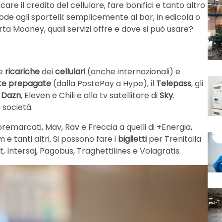
are il credito del cellulare, fare bonifici e tanto altro
e agli sportelli: semplicemente al bar, in edicola o
ta Mooney, quali servizi offre e dove si può usare?
le
ricariche
dei
cellulari
(anche internazionali) e
te prepagate
(dalla PostePay a Hype), il
Telepass
, gli
,
Dazn
, Eleven e Chili e alla tv satellitare di
Sky
.
 società.
ni premarcati, Mav, Rav e Freccia a quelli di +Energia,
e tanti altri. Si possono fare i
biglietti
per Trenitalia
t, Intersaj, Pagobus, Traghettilines e Volagratis.