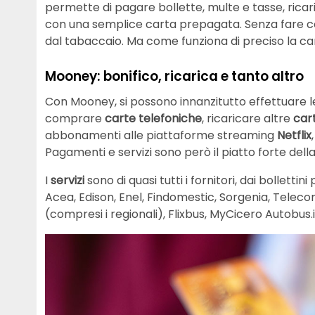
permette di pagare bollette, multe e tasse, ricaric
con una semplice carta prepagata. Senza fare cod
dal tabaccaio. Ma come funziona di preciso la car
Mooney: bonifico, ricarica e tanto altro
Con Mooney, si possono innanzitutto effettuare 
comprare
carte telefoniche
, ricaricare altre
car
abbonamenti alle piattaforme streaming
Netflix
Pagamenti e servizi sono però il piatto forte della
I
servizi
sono di quasi tutti i fornitori, dai bolletti
Acea, Edison, Enel, Findomestic, Sorgenia, Telecom 
(compresi i regionali), Flixbus, MyCicero Autobus.i