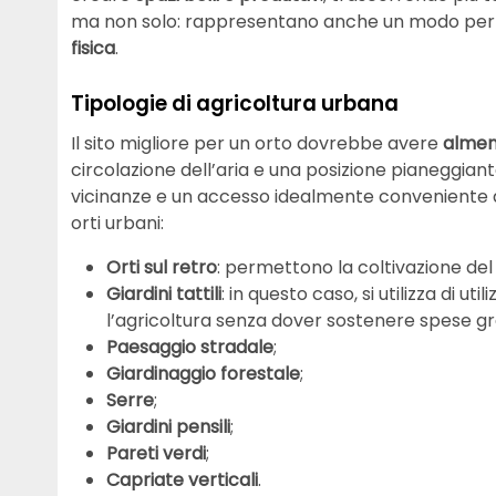
ma non solo: rappresentano anche un modo per f
fisica
.
Tipologie di agricoltura urbana
Il sito migliore per un orto dovrebbe avere
almeno
circolazione dell’aria e una posizione pianeggia
vicinanze e un accesso idealmente conveniente al 
orti urbani:
Orti sul retro
: permettono la coltivazione del 
Giardini tattili
: in questo caso, si utilizza di ut
l’agricoltura senza dover sostenere spese g
Paesaggio stradale
;
Giardinaggio forestale
;
Serre
;
Giardini pensili
;
Pareti verdi
;
Capriate verticali
.