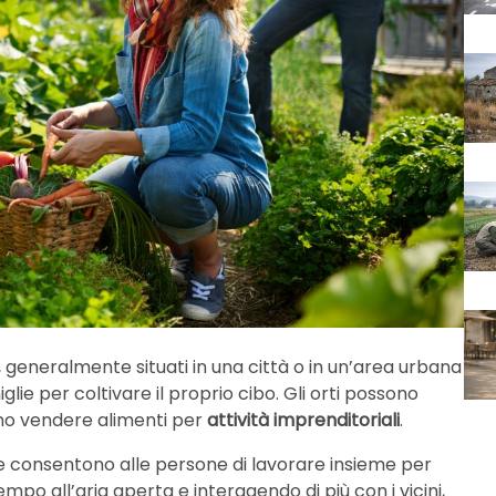
, generalmente situati in una città o in un’area urbana
glie per coltivare il proprio cibo. Gli orti possono
ano vendere alimenti per
attività imprenditoriali
.
e consentono alle persone di lavorare insieme per
empo all’aria aperta e interagendo di più con i vicini,