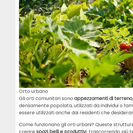
Orto urbano
Gli orti comunitari sono
appezzamenti di terreno
densamente popolata, utilizzati da individui o fami
essere utilizzati anche dai residenti che desider
Come funzionano gli orti urbani? Queste struttur
creare
spazi belli e produttiv
i, trascorrendo più t