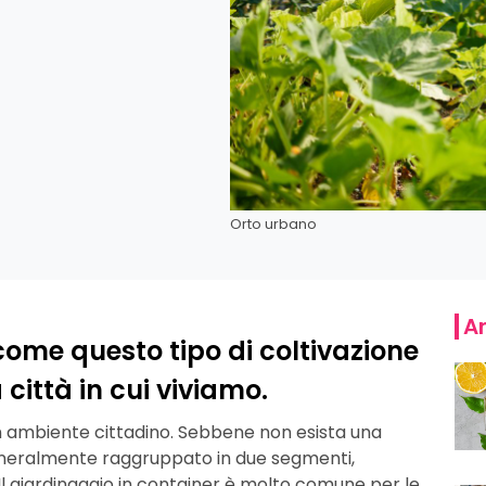
Orto urbano
Ar
 come questo tipo di coltivazione
ittà in cui viviamo.
 un ambiente cittadino. Sebbene non esista una
generalmente raggruppato in due segmenti,
 Il giardinaggio in container è molto comune per le