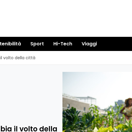
tenibilità
Sport
Hi-Tech
Viaggi
 volto della città
a il volto della