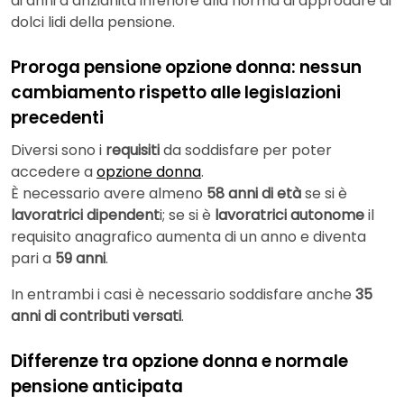
di anni d’anzianità inferiore alla norma di approdare ai
dolci lidi della pensione.
Proroga pensione opzione donna: nessun
cambiamento rispetto alle legislazioni
precedenti
Diversi sono i
requisiti
da soddisfare per poter
accedere a
opzione donna
.
È necessario avere almeno
58 anni di età
se si è
lavoratrici dipendent
i; se si è
lavoratrici autonome
il
requisito anagrafico aumenta di un anno e diventa
pari a
59 anni
.
In entrambi i casi è necessario soddisfare anche
35
anni di contributi versati
.
Differenze tra opzione donna e normale
pensione anticipata