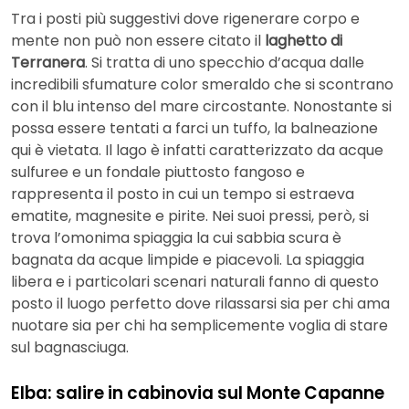
Tra i posti più suggestivi dove rigenerare corpo e
mente non può non essere citato il
laghetto di
Terranera
. Si tratta di uno specchio d’acqua dalle
incredibili sfumature color smeraldo che si scontrano
con il blu intenso del mare circostante. Nonostante si
possa essere tentati a farci un tuffo, la balneazione
qui è vietata. Il lago è infatti caratterizzato da acque
sulfuree e un fondale piuttosto fangoso e
rappresenta il posto in cui un tempo si estraeva
ematite, magnesite e pirite. Nei suoi pressi, però, si
trova l’omonima spiaggia la cui sabbia scura è
bagnata da acque limpide e piacevoli. La spiaggia
libera e i particolari scenari naturali fanno di questo
posto il luogo perfetto dove rilassarsi sia per chi ama
nuotare sia per chi ha semplicemente voglia di stare
sul bagnasciuga.
Elba: salire in cabinovia sul Monte Capanne