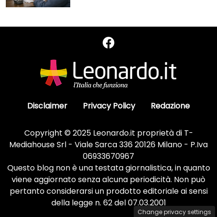
Disclaimer
Privacy Policy
Redazione
Copyright © 2025 Leonardo.it proprietà di T-
Mediahouse Srl - Viale Sarca 336 20126 Milano - P.Iva
06933670967
Questo blog non è una testata giornalistica, in quanto
viene aggiornato senza alcuna periodicità. Non può
pertanto considerarsi un prodotto editoriale ai sensi
della legge n. 62 del 07.03.2001
Change privacy settings