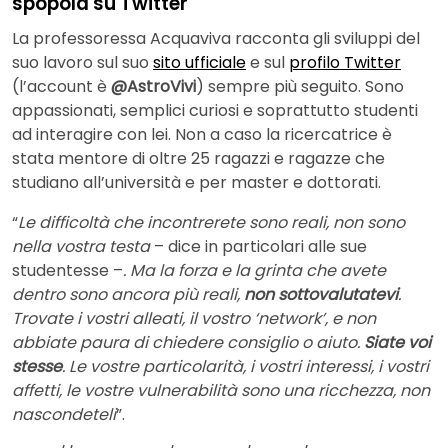
spopola su Twitter
La professoressa Acquaviva racconta gli sviluppi del
suo lavoro sul suo
sito ufficiale
e sul
profilo Twitter
(l’account è
@AstroVivi
) sempre più seguito. Sono
appassionati, semplici curiosi e soprattutto studenti
ad interagire con lei. Non a caso la ricercatrice è
stata mentore di oltre 25 ragazzi e ragazze che
studiano all’università e per master e dottorati.
“
Le difficoltà che incontrerete sono reali, non sono
nella vostra testa
– dice in particolari alle sue
studentesse –
. Ma la forza e la grinta che avete
dentro sono ancora più reali,
non sottovalutatevi
.
Trovate i vostri alleati, il vostro ‘network’, e non
abbiate paura di chiedere consiglio o aiuto.
Siate voi
stesse
. Le vostre particolarità, i vostri interessi, i vostri
affetti, le vostre vulnerabilità sono una ricchezza, non
nascondeteli
”.