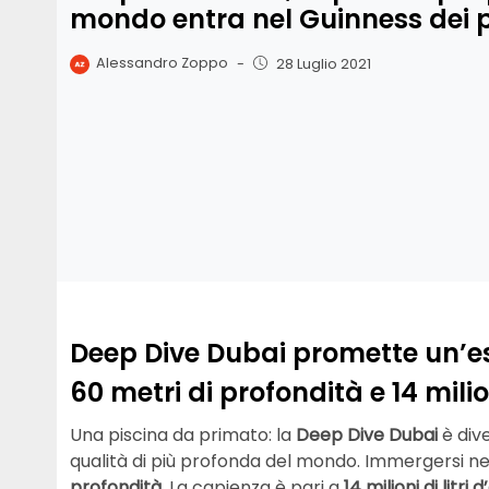
mondo entra nel Guinness dei 
Alessandro Zoppo
-
28 Luglio 2021
Deep Dive Dubai promette un’esp
60 metri di profondità e 14 milion
Una piscina da primato: la
Deep Dive Dubai
è div
qualità di più profonda del mondo. Immergersi nell
profondità
. La capienza è pari a
14 milioni di litri