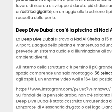
lavoro di ricerca e sviluppo è durato più di dieci 
un’
ostrica gigante
, un omaggio alla tradizione tip
raccolta delle perle.
Deep Dive Dubai: cos’è la piscina di Nad 
La
Deep Dive Dubai
si trova a
Nad Al Sheba
, a 15
Airport. L’acqua della piscina è mantenuta ad un
prevede un sistema audio e di illuminazione all’av
ambienti diversi.
All’interno della struttura c’è persino il più grand
spazio comprende una sala montaggio,
56 tele
agli ospiti), un enorme video wall e 164 luci posiz
https://www.instagram.com/p/CRt7vHmhxWC/
Sui fondali della penisola araba, non c’è soltanto
Deep Dive Dubai è stata costruita un’autentica
c
Lanzarote, di Alessandria d’Egitto o del lago Qian