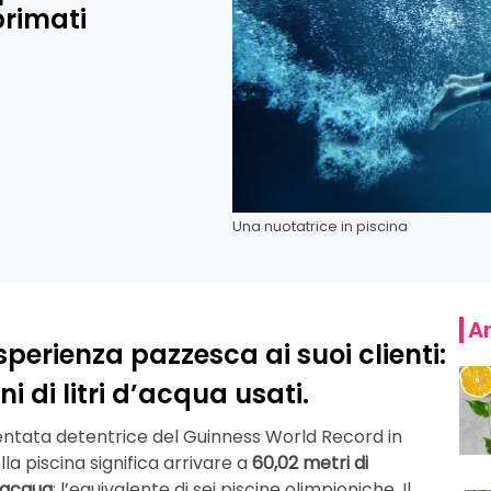
primati
Una nuotatrice in piscina
Ar
erienza pazzesca ai suoi clienti:
i di litri d’acqua usati.
entata detentrice del Guinness World Record in
a piscina significa arrivare a
60,02 metri di
 d’acqua
: l’equivalente di sei piscine olimpioniche. Il