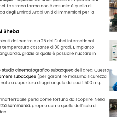
anni. La strana forma non è casuale: è quella di
ica degli Emirati Arabi Uniti di immersioni per la
Al Sheba
 minuti dal centro e a 25 dal Dubai International
a temperatura costante di 30 gradi. L’impianto
anguardia, grazie al quale è possibile nuotare in
e
studio cinematografico subacqueo
dell’area. Questo
camere subacquee
(per garantire massima sicurezza
ionate a copertura di ogni angolo dei suoi 1.500 mq.
 l’inafferrabile perla come fortuna da scoprire. Nella
ittà sommersa
, proprio come quelle dell’isola di
dao.