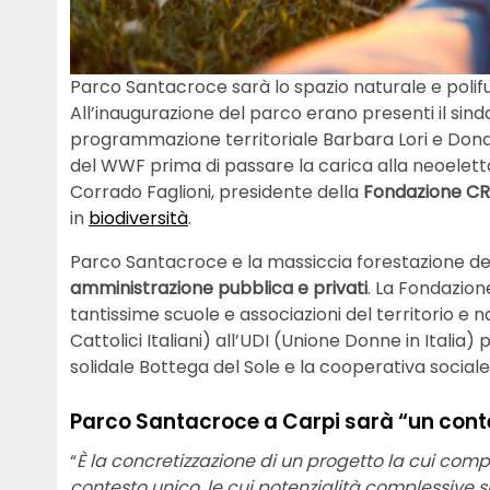
Parco Santacroce sarà lo spazio naturale e polifu
All’inaugurazione del parco erano presenti il sinda
programmazione territoriale Barbara Lori e Donate
del WWF prima di passare la carica alla neoelet
Corrado Faglioni, presidente della
Fondazione CR
in
biodiversità
.
Parco Santacroce e la massiccia forestazione dell
amministrazione pubblica e privati
. La Fondazion
tantissime scuole e associazioni del territorio e n
Cattolici Italiani) all’UDI (Unione Donne in Ital
solidale Bottega del Sole e la cooperativa sociale 
Parco Santacroce a Carpi sarà “un cont
“
È la concretizzazione di un progetto la cui com
contesto unico, le cui potenzialità complessive 