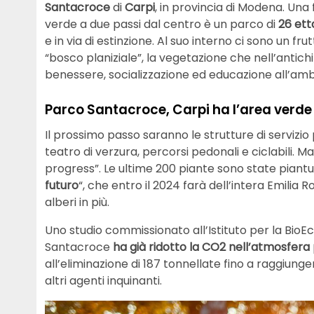
Santacroce
di
Carpi
, in provincia di Modena. Una
verde a due passi dal centro è un parco di
26 ett
e in via di estinzione. Al suo interno ci sono un fru
“bosco planiziale”, la vegetazione che nell’antich
benessere, socializzazione ed educazione all’amb
Parco Santacroce, Carpi ha l’area verde
Il prossimo passo saranno le strutture di servizio p
teatro di verzura, percorsi pedonali e ciclabili. Ma
progress”. Le ultime 200 piante sono state piant
futuro
“, che entro il 2024 farà dell’intera Emilia
alberi in più.
Uno studio commissionato all’Istituto per la Bio
Santacroce
ha già ridotto la CO2 nell’atmosfera 
all’eliminazione di 187 tonnellate fino a raggiunger
altri agenti inquinanti.