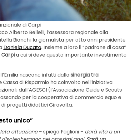
nzionale di Carpi
co Alberto Bellelli, l’assessora regionale alla
lla Bianchi, la giornalista per otto anni presidente
ta
Daniela Ducato
. Insieme a loro il “padrone di casa”
 Carpi
a cui si deve questo importante investimento
’Emilia nascono infatti dalla
sinergia tra
e Cassa di Risparmio ha coinvolto nell’iniziativa
azionali, dall’AGESCI (l’Associazione Guide e Scouts
ia) passando per la cooperativa di commercio equo e
di progetti didattici Giravolta.
esto unico”
pleta attuazione
– spiega Faglioni –
darà vita a un
si dispiegheranno nei prossimi anni.
Sarà un