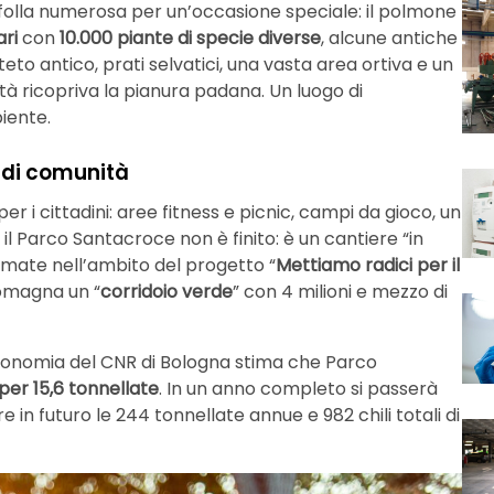
 folla numerosa per un’occasione speciale: il polmone
ari
con
10.000 piante di specie diverse
, alcune antiche
tteto antico, prati selvatici, una vasta area ortiva e un
ità ricopriva la pianura padana. Un luogo di
iente.
 di comunità
er i cittadini: aree fitness e picnic, campi da gioco, un
 il Parco Santacroce non è finito: è un cantiere “in
umate nell’ambito del progetto “
Mettiamo radici per il
 Romagna un “
corridoio verde
” con 4 milioni e mezzo di
Economia del CNR di Bologna stima che Parco
per 15,6 tonnellate
. In un anno completo si passerà
e in futuro le 244 tonnellate annue e 982 chili totali di