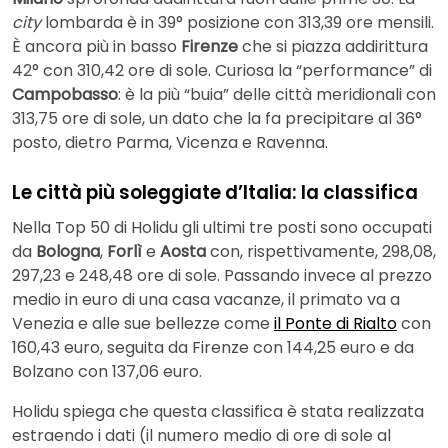
city
lombarda è in 39° posizione con 313,39 ore mensili.
È ancora più in basso
Firenze
che si piazza addirittura
42° con 310,42 ore di sole. Curiosa la “performance” di
Campobasso
: è la più “buia” delle città meridionali con
313,75 ore di sole, un dato che la fa precipitare al 36°
posto, dietro Parma, Vicenza e Ravenna.
Le città più soleggiate d’Italia: la classifica
Nella Top 50 di Holidu gli ultimi tre posti sono occupati
da
Bologna
,
Forlì
e
Aosta
con, rispettivamente, 298,08,
297,23 e 248,48 ore di sole. Passando invece al prezzo
medio in euro di una casa vacanze, il primato va a
Venezia e alle sue bellezze come
il Ponte di Rialto
con
160,43 euro, seguita da Firenze con 144,25 euro e da
Bolzano con 137,06 euro.
Holidu spiega che questa classifica è stata realizzata
estraendo i dati (il numero medio di ore di sole al