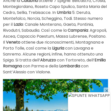
Anche la
Calabria
ottiene 7 Spighe: Belcastro, Crosia,
Montegiordano, Roseto Capo Spulico, Santa Maria del
Cedro, Sellia, Trebisacce. In
Umbria
5: Deruta,
Montefalco, Norcia, Scheggino, Todi. Stesso numero
per il
Lazio
: Canale Monterano, Gaeta, Pontinia,
Rivodutri, Sabaudia. Così come la
Campania
: Agropoli,
Ascea, Capaccio Paestum, Massa Lubrense, Positano.
Il
Veneto
ottiene due riconoscimenti, Montagnana e
Porto Tolle, così come la
Liguria
con Lavagna e
Sanremo. Alcune regioni, infine, hanno ottenuto una
Spiga. Si tratta dell’
Abruzzo
con Tortoreto, dell’
Emilia
Romagna
con Parma e della
Lombardia
con
Sant’Alessio con Vialone.