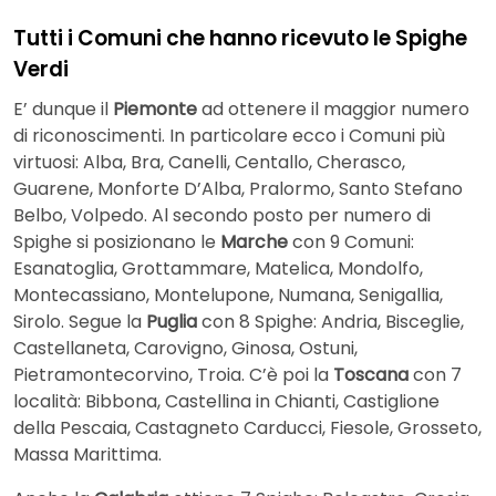
Tutti i Comuni che hanno ricevuto le Spighe
Verdi
E’ dunque il
Piemonte
ad ottenere il maggior numero
di riconoscimenti. In particolare ecco i Comuni più
virtuosi: Alba, Bra, Canelli, Centallo, Cherasco,
Guarene, Monforte D’Alba, Pralormo, Santo Stefano
Belbo, Volpedo. Al secondo posto per numero di
Spighe si posizionano le
Marche
con 9 Comuni:
Esanatoglia, Grottammare, Matelica, Mondolfo,
Montecassiano, Montelupone, Numana, Senigallia,
Sirolo. Segue la
Puglia
con 8 Spighe: Andria, Bisceglie,
Castellaneta, Carovigno, Ginosa, Ostuni,
Pietramontecorvino, Troia. C’è poi la
Toscana
con 7
località: Bibbona, Castellina in Chianti, Castiglione
della Pescaia, Castagneto Carducci, Fiesole, Grosseto,
Massa Marittima.