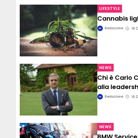
LIFESTYLE
Cannabis lig
Redazione
16 
NEWS
Chi è Carlo C
alla leadersh
Redazione
15 
NEWS
BMW Service 