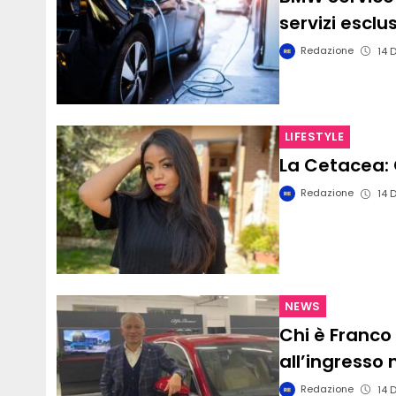
servizi esclus
Redazione
14 
LIFESTYLE
La Cetacea: 
Redazione
14 
NEWS
Chi è Franco 
all’ingresso 
Redazione
14 