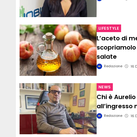
LIFESTYLE
L’aceto di me
scopriamolo i
salate
Redazione
16 
NEWS
Chi è Aurelio
all’ingresso
Redazione
16 