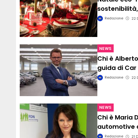
sostenibilità
Redazione
22 
NEWS
Chi è Alberto
guida di Car
Redazione
22 
NEWS
Chi è Maria D
automotive d
Redazione
21 