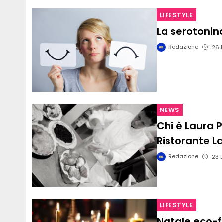
LIFESTYLE
La serotonin
Redazione
26 
NEWS
Chi è Laura P
Ristorante L
Redazione
23 
LIFESTYLE
Natale eco-f