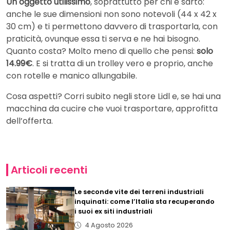
Un oggetto utilissimo
, soprattutto per chi è sarto:
anche le sue dimensioni non sono notevoli (44 x 42 x
30 cm) e ti permettono davvero di trasportarla, con
praticità, ovunque essa ti serva e ne hai bisogno.
Quanto costa? Molto meno di quello che pensi:
solo
14.99€
. E si tratta di un trolley vero e proprio, anche
con rotelle e manico allungabile.
Cosa aspetti? Corri subito negli store Lidl e, se hai una
macchina da cucire che vuoi trasportare, approfitta
dell’offerta.
Articoli recenti
Le seconde vite dei terreni industriali
inquinati: come l’Italia sta recuperando
i suoi ex siti industriali
4 Agosto 2026