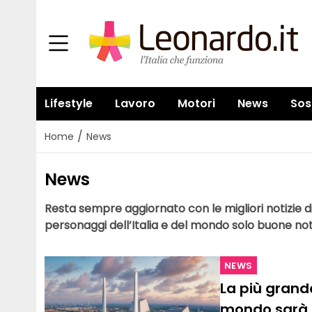
Lifestyle
Lavoro
Motori
News
Sos
/
Home
News
News
Resta sempre aggiornato con le migliori notizie di
personaggi dell’Italia e del mondo solo buone noti
NEWS
La più grand
mondo sarà c