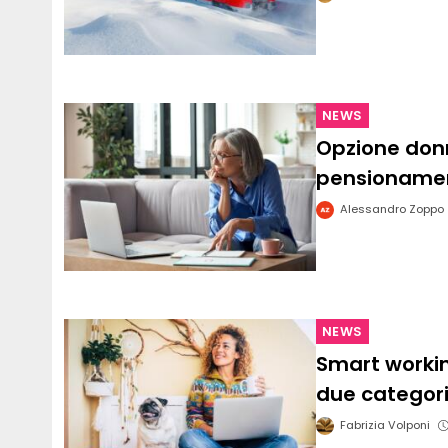
NEWS
Opzione don
pensionamen
Alessandro Zoppo
NEWS
Smart workin
due categori
Fabrizia Volponi