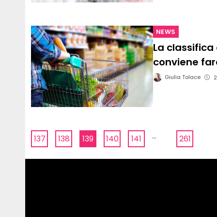
NEWS
La classifica
conviene far
Giulia Tolace
2
...
137
138
139
140
141
261