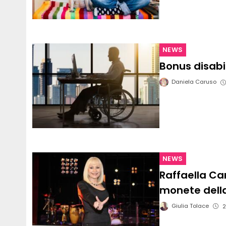
NEWS
Bonus disabil
Daniela Caruso
NEWS
Raffaella Car
monete dell
Giulia Tolace
2