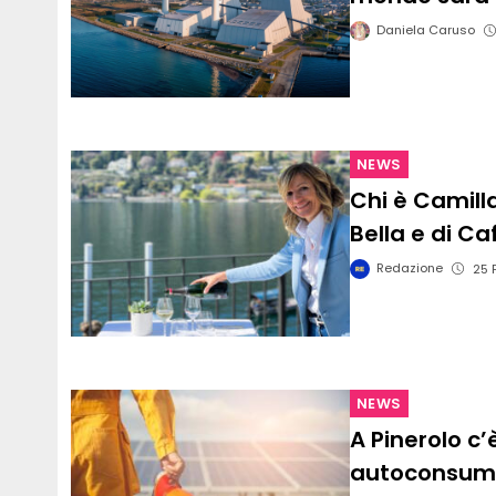
Daniela Caruso
NEWS
Chi è Camilla
Bella e di Ca
Redazione
25 
NEWS
A Pinerolo c’
autoconsumat