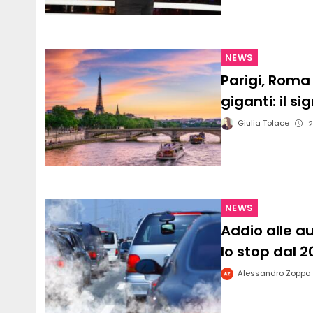
NEWS
Parigi, Roma
giganti: il si
Giulia Tolace
2
NEWS
Addio alle a
lo stop dal 2
Alessandro Zoppo