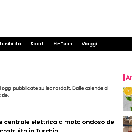
tenibilità
Sport
Hi-Tech
Viaggi
Ar
 oggi pubblicate su leonardo.it. Dalle aziende ai
zie.
e centrale elettrica a moto ondoso del
ostruita in Turchia